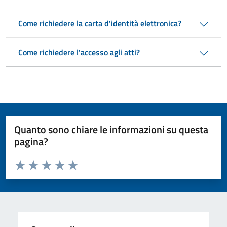
Come richiedere la carta d'identità elettronica?
Come richiedere l'accesso agli atti?
Quanto sono chiare le informazioni su questa
pagina?
Valuta da 1 a 5 stelle la pagina
Valuta 1 stelle su 5
Valuta 2 stelle su 5
Valuta 3 stelle su 5
Valuta 4 stelle su 5
Valuta 5 stelle su 5