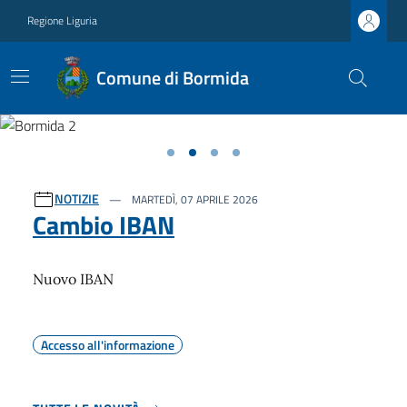
Regione Liguria
Comune di Bormida
Previous
Next
Ultime notizie
NOTIZIE
MARTEDÌ, 07 APRILE 2026
Cambio IBAN
Nuovo IBAN
Accesso all'informazione